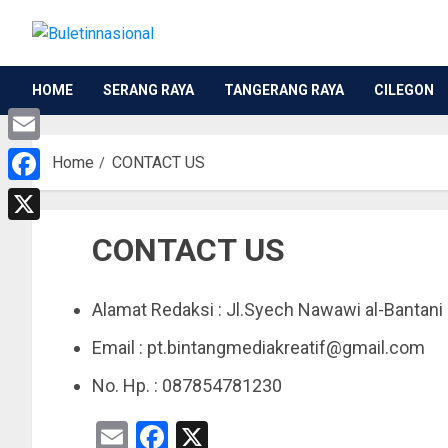
HOME
SERANG RAYA
TANGERANG RAYA
CILEGON
Email
Home
CONTACT US
Facebook
X
CONTACT US
Alamat Redaksi : Jl.Syech Nawawi al-Bantani
Email : pt.bintangmediakreatif@gmail.com
No. Hp. : 087854781230
Email
Facebook
X