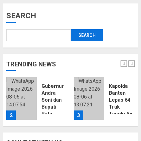
SEARCH
SEARCH
TRENDING NEWS
Gubernur
Kapolda
Andra
Banten
an
Soni dan
Lepas 64
Bupati
Truk
Ratu
Tangki Air
2
3
Zakiyah
Bersih,
Sepakat
Polres
Cari
Serang