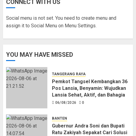
Solusi
Distribusikan
CONNECT WITH US
Urai
502.000
Kemacetan
Liter
Social menu is not set. You need to create menu and
Bojonegara-
untuk
assign it to Social Menu on Menu Settings.
Pulo
Warga
Ampel
Terdampak
Kekeringan
06/08/2026
YOU MAY HAVE MISSED
0
06/08/2026
0
TANGERANG RAYA
Pemkot Tangsel Kembangkan 36
Pos Lansia, Benyamin: Wujudkan
Lansia Sehat, Aktif, dan Bahagia
06/08/2026
0
BANTEN
Gubernur Andra Soni dan Bupati
Ratu Zakiyah Sepakat Cari Solusi