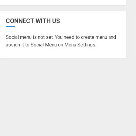
TANGERANG RAYA
Pemkot Tangsel Matangkan
CONNECT WITH US
Persiapan Peringatan HUT
Ke-81 Kemerdekaan RI
Social menu is not set. You need to create menu and
05/08/2026
0
5
assign it to Social Menu on Menu Settings.
TANGERANG RAYA
Pemkot Tangsel
Kembangkan 36 Pos Lansia,
Benyamin: Wujudkan Lansia
Sehat, Aktif, dan Bahagia
1
06/08/2026
0
BANTEN
Gubernur Andra Soni dan
Bupati Ratu Zakiyah Sepakat
Cari Solusi Urai Kemacetan
Bojonegara-Pulo Ampel