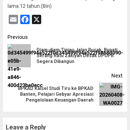
lama 12 tahun.(Bin)
Email
Facebook
X
Previous
Diam-diam Tinjau Jalan Rusak, Bupati
Serang Ratu Zakiyah Desak DPUPR
Segera Dibangun
Next
BPKAD Kalsel Studi Tiru ke BPKAD
Banten, Pelajari Gebyar Apresiasi
Pengelolaan Keuangan Daerah
Leave a Reply