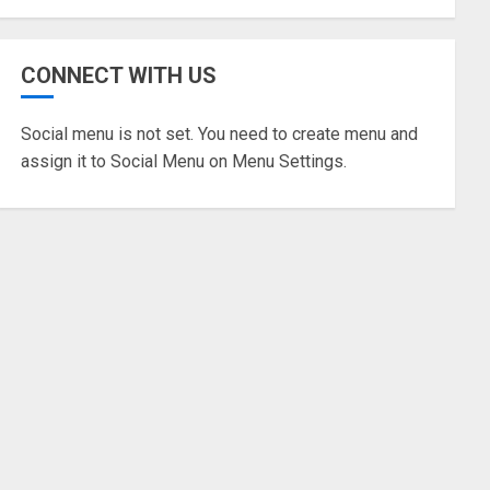
TANGERANG RAYA
Pemkot Tangsel Matangkan
CONNECT WITH US
Persiapan Peringatan HUT
Ke-81 Kemerdekaan RI
Social menu is not set. You need to create menu and
05/08/2026
0
5
assign it to Social Menu on Menu Settings.
TANGERANG RAYA
Pemkot Tangsel
Kembangkan 36 Pos Lansia,
Benyamin: Wujudkan Lansia
Sehat, Aktif, dan Bahagia
1
06/08/2026
0
BANTEN
Gubernur Andra Soni dan
Bupati Ratu Zakiyah Sepakat
Cari Solusi Urai Kemacetan
Bojonegara-Pulo Ampel