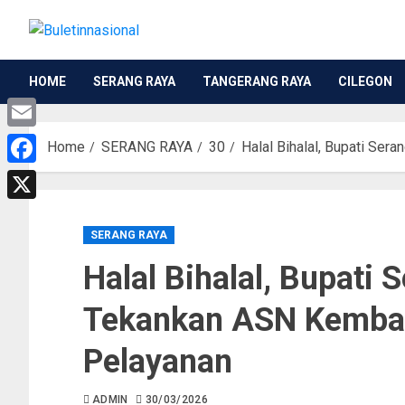
HOME
SERANG RAYA
TANGERANG RAYA
CILEGON
Email
Home
SERANG RAYA
30
Halal Bihalal, Bupati Se
Facebook
X
SERANG RAYA
Halal Bihalal, Bupati 
Tekankan ASN Kembal
Pelayanan
ADMIN
30/03/2026