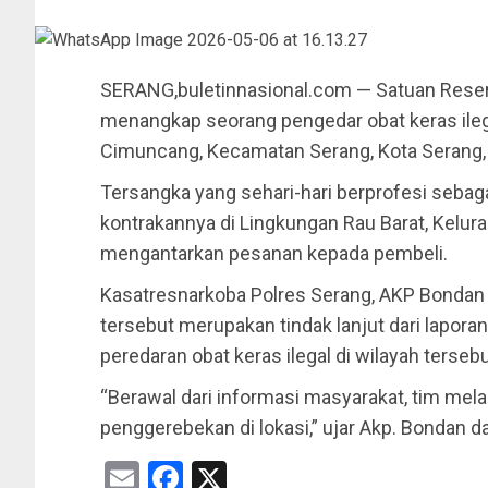
SERANG,buletinnasional.com — Satuan Reser
menangkap seorang pengedar obat keras ilegal
Cimuncang, Kecamatan Serang, Kota Serang, 
Tersangka yang sehari-hari berprofesi seba
kontrakannya di Lingkungan Rau Barat, Kelur
mengantarkan pesanan kepada pembeli.
Kasatresnarkoba Polres Serang, AKP Bonda
tersebut merupakan tindak lanjut dari lapora
peredaran obat keras ilegal di wilayah tersebu
“Berawal dari informasi masyarakat, tim me
penggerebekan di lokasi,” ujar Akp. Bondan d
Email
Facebook
X