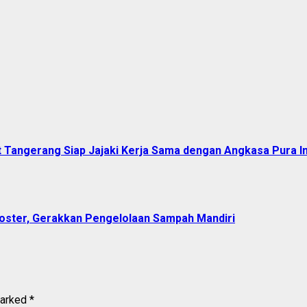
Tangerang Siap Jajaki Kerja Sama dengan Angkasa Pura I
poster, Gerakkan Pengelolaan Sampah Mandiri
marked
*