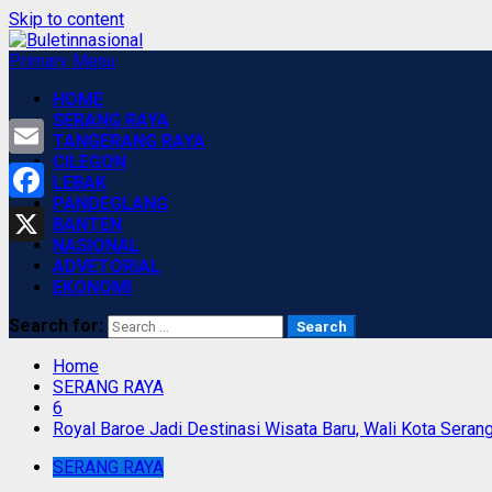
Skip to content
Primary Menu
HOME
SERANG RAYA
TANGERANG RAYA
CILEGON
Email
LEBAK
PANDEGLANG
Facebook
BANTEN
NASIONAL
X
ADVETORIAL
EKONOMI
Search for:
Home
SERANG RAYA
6
Royal Baroe Jadi Destinasi Wisata Baru, Wali Kota Sera
SERANG RAYA