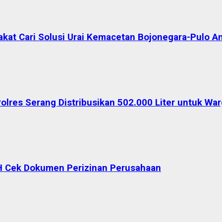
akat Cari Solusi Urai Kemacetan Bojonegara-Pulo A
Polres Serang Distribusikan 502.000 Liter untuk W
H Cek Dokumen Perizinan Perusahaan