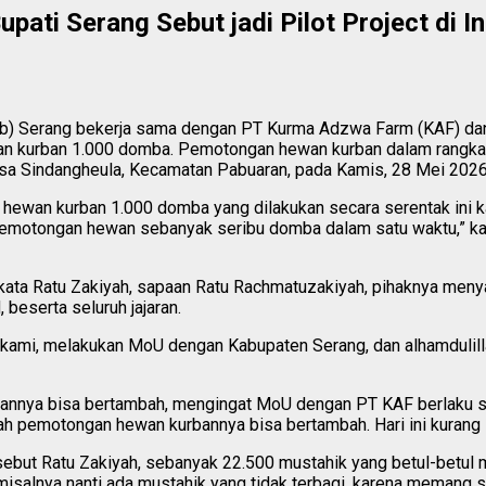
ati Serang Sebut jadi Pilot Project di I
b) Serang bekerja sama dengan PT Kurma Adzwa Farm (KAF) da
urban 1.000 domba. Pemotongan hewan kurban dalam rangka Har
sa Sindangheula, Kecamatan Pabuaran, pada Kamis, 28 Mei 2026
wan kurban 1.000 domba yang dilakukan secara serentak ini kal
an pemotongan hewan sebanyak seribu domba dalam satu waktu,” k
ata Ratu Zakiyah, sapaan Ratu Rachmatuzakiyah, pihaknya men
 beserta seluruh jajaran.
n kami, melakukan MoU dengan Kabupaten Serang, dan alhamdulil
bannya bisa bertambah, mengingat MoU dengan PT KAF berlaku se
h pemotongan hewan kurbannya bisa bertambah. Hari ini kurang l
sebut Ratu Zakiyah, sebanyak 22.500 mustahik yang betul-betul
salnya nanti ada mustahik yang tidak terbagi, karena memang su