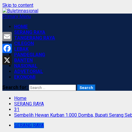
Skip to content
Primary Menu
HOME
SERANG RAYA
TANGERANG RAYA
CILEGON
Email
LEBAK
PANDEGLANG
Facebook
BANTEN
NASIONAL
X
ADVETORIAL
EKONOMI
Search for:
Home
SERANG RAYA
31
Sembelih Hewan Kurban 1.000 Domba, Bupati Serang Sebut 
SERANG RAYA