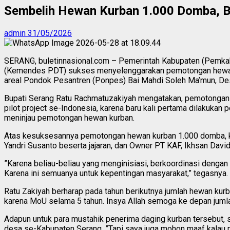
Sembelih Hewan Kurban 1.000 Domba, Bup
admin
31/05/2026
SERANG, buletinnasional.com – Pemerintah Kabupaten (Pemka
(Kemendes PDT) sukses menyelenggarakan pemotongan hewan k
areal Pondok Pesantren (Ponpes) Bai Mahdi Soleh Ma’mun, De
Bupati Serang Ratu Rachmatuzakiyah mengatakan, pemotongan he
pilot project se-Indonesia, karena baru kali pertama dilakuk
meninjau pemotongan hewan kurban.
Atas kesuksesannya pemotongan hewan kurban 1.000 domba, k
Yandri Susanto beserta jajaran, dan Owner PT KAF, Ikhsan David,
”Karena beliau-beliau yang menginisiasi, berkoordinasi denga
Karena ini semuanya untuk kepentingan masyarakat,” tegasnya.
Ratu Zakiyah berharap pada tahun berikutnya jumlah hewan kur
karena MoU selama 5 tahun. Insya Allah semoga ke depan jumla
Adapun untuk para mustahik penerima daging kurban tersebut, 
desa se-Kabupaten Serang. ”Tapi saya juga mohon maaf kalau mi