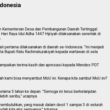
ndonesia
n Kementerian Desa dan Pembangunan Daerah Tertinggal
i Raya Idul Adha 1447 Hijriyah dilaksanakan serentak di
.
i pertama dilaksanakan di daerah se-Indonesia. ”Ini menjadi
ata Bupati Ratu Rachmatuzakiyah kepada wartawan di sela
yampaikan terima kasih dan apresiasi kepada Mendes PDT
lah kami bisa menyambut MoU ini. Kenapa kita sambut MoU ini?
lama 5 tahun ke depan. ”Semoga ini terus berkelanjutan
ebih seribu,” ucapnya.
 membutuhkan, yang masuk dalam desil 1 sampai 3 di seluruh
dah kita atur semuanya,” tuturnya.