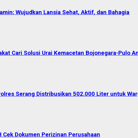
in: Wujudkan Lansia Sehat, Aktif, dan Bahagia
akat Cari Solusi Urai Kemacetan Bojonegara-Pulo A
Polres Serang Distribusikan 502.000 Liter untuk W
H Cek Dokumen Perizinan Perusahaan