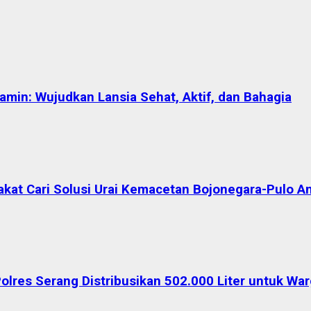
in: Wujudkan Lansia Sehat, Aktif, dan Bahagia
akat Cari Solusi Urai Kemacetan Bojonegara-Pulo A
Polres Serang Distribusikan 502.000 Liter untuk W