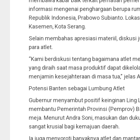
membawa kabar baik terkait perhatian peme
informasi mengenai penghargaan berupa rumah
Republik Indonesia, Prabowo Subianto. Lokasi
Kasemen, Kota Serang.
​Selain membahas apresiasi materiil, diskusi
para atlet.
“Kami berdiskusi tentang bagaimana atlet m
yang diraih saat masa produktif dapat dikelo
menjamin kesejahteraan di masa tua,” jelas A
​Potensi Banten sebagai Lumbung Atlet
​Gubernur menyambut positif keinginan Ling 
membantu Pemerintah Provinsi (Pemprov) Ba
meja. Menurut Andra Soni, masukan dan dukun
sangat krusial bagi kemajuan daerah.
​Ia juga menyoroti banyaknya atlet dan mantan