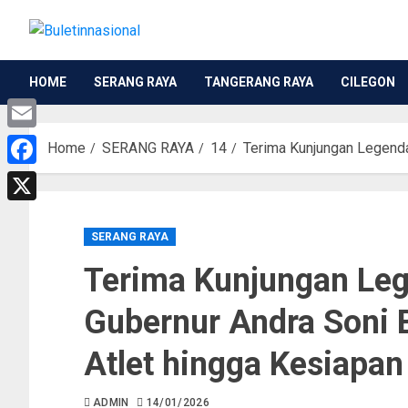
HOME
SERANG RAYA
TANGERANG RAYA
CILEGON
Email
Home
SERANG RAYA
14
Terima Kunjungan Legenda
Facebook
X
SERANG RAYA
Terima Kunjungan Leg
Gubernur Andra Soni 
Atlet hingga Kesiap
ADMIN
14/01/2026