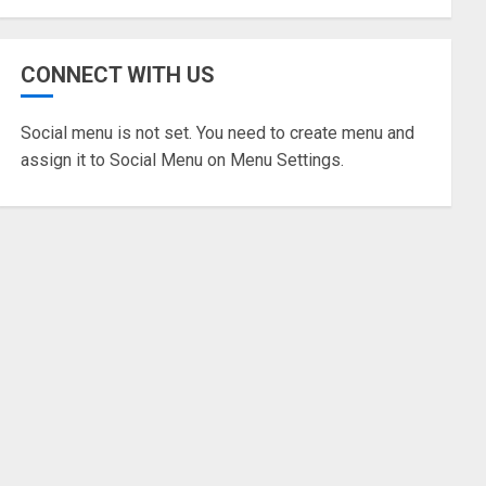
TANGERANG RAYA
Pemkot Tangsel Matangkan
CONNECT WITH US
Persiapan Peringatan HUT
Ke-81 Kemerdekaan RI
Social menu is not set. You need to create menu and
05/08/2026
0
5
assign it to Social Menu on Menu Settings.
TANGERANG RAYA
Pemkot Tangsel
Kembangkan 36 Pos Lansia,
Benyamin: Wujudkan Lansia
Sehat, Aktif, dan Bahagia
1
06/08/2026
0
BANTEN
Gubernur Andra Soni dan
Bupati Ratu Zakiyah Sepakat
Cari Solusi Urai Kemacetan
Bojonegara-Pulo Ampel