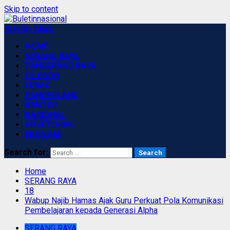
Skip to content
Primary Menu
HOME
SERANG RAYA
TANGERANG RAYA
CILEGON
LEBAK
PANDEGLANG
BANTEN
NASIONAL
ADVETORIAL
EKONOMI
Search for:
Home
SERANG RAYA
18
Wabup Najib Hamas Ajak Guru Perkuat Pola Komunikasi
Pembelajaran kepada Generasi Alpha
SERANG RAYA