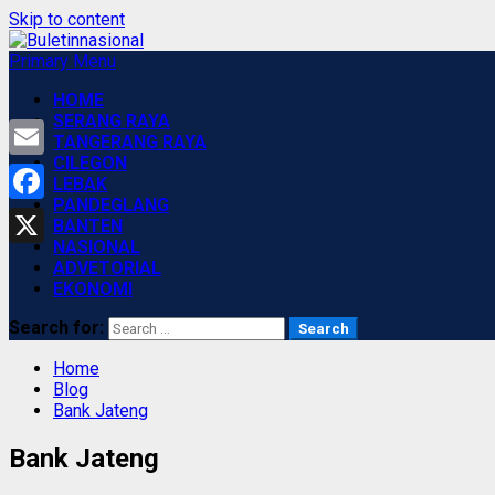
Skip to content
Primary Menu
HOME
SERANG RAYA
TANGERANG RAYA
CILEGON
Email
LEBAK
PANDEGLANG
Facebook
BANTEN
NASIONAL
X
ADVETORIAL
EKONOMI
Search for:
Home
Blog
Bank Jateng
Bank Jateng