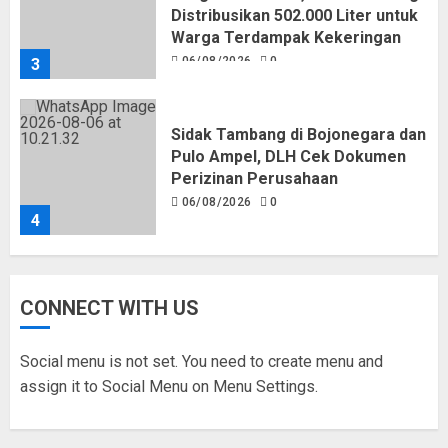
Distribusikan 502.000 Liter untuk
Warga Terdampak Kekeringan
06/08/2026
0
3
Sidak Tambang di Bojonegara dan
Pulo Ampel, DLH Cek Dokumen
Perizinan Perusahaan
06/08/2026
0
4
Pemkot Tangsel Matangkan
CONNECT WITH US
Persiapan Peringatan HUT Ke-81
Kemerdekaan RI
05/08/2026
0
Social menu is not set. You need to create menu and
5
assign it to Social Menu on Menu Settings.
Pemkot Tangsel Kembangkan 36