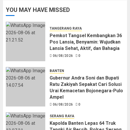
Pos Lansia, Benyamin: Wujudkan
YOU MAY HAVE MISSED
Lansia Sehat, Aktif, dan Bahagia
06/08/2026
0
1
TANGERANG RAYA
Pemkot Tangsel Kembangkan 36
Pos Lansia, Benyamin: Wujudkan
Gubernur Andra Soni dan Bupati
Lansia Sehat, Aktif, dan Bahagia
Ratu Zakiyah Sepakat Cari Solusi
Urai Kemacetan Bojonegara-Pulo
06/08/2026
0
Ampel
06/08/2026
0
2
BANTEN
Gubernur Andra Soni dan Bupati
Ratu Zakiyah Sepakat Cari Solusi
Kapolda Banten Lepas 64 Truk
Urai Kemacetan Bojonegara-Pulo
Tangki Air Bersih, Polres Serang
Ampel
Distribusikan 502.000 Liter untuk
06/08/2026
0
Warga Terdampak Kekeringan
06/08/2026
0
3
SERANG RAYA
Kapolda Banten Lepas 64 Truk
Tangki Air Bersih, Polres Serang