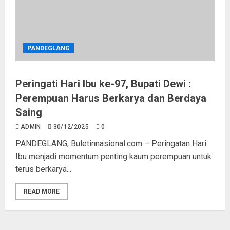
Kapolda Banten Lepas 64 Truk
PANDEGLANG
Tangki Air Bersih, Polres Serang
Distribusikan 502.000 Liter untuk
Warga Terdampak Kekeringan
Peringati Hari Ibu ke-97, Bupati Dewi :
06/08/2026
0
3
Perempuan Harus Berkarya dan Berdaya
Saing
ADMIN
30/12/2025
0
Sidak Tambang di Bojonegara dan
Pulo Ampel, DLH Cek Dokumen
PANDEGLANG, Buletinnasional.com – Peringatan Hari
Perizinan Perusahaan
Ibu menjadi momentum penting kaum perempuan untuk
06/08/2026
0
terus berkarya...
4
READ MORE
Pemkot Tangsel Matangkan
Persiapan Peringatan HUT Ke-81