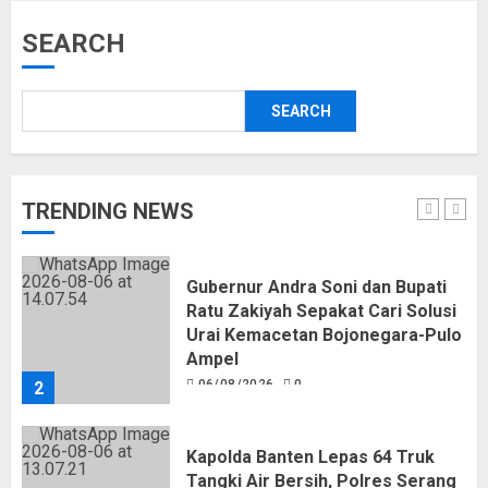
Kemerdekaan RI
05/08/2026
0
SEARCH
5
SEARCH
Pemkot Tangsel Kembangkan 36
Pos Lansia, Benyamin: Wujudkan
Lansia Sehat, Aktif, dan Bahagia
06/08/2026
0
TRENDING NEWS
1
Gubernur Andra Soni dan Bupati
Ratu Zakiyah Sepakat Cari Solusi
Urai Kemacetan Bojonegara-Pulo
Ampel
06/08/2026
0
2
Kapolda Banten Lepas 64 Truk
Tangki Air Bersih, Polres Serang