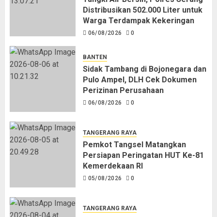
Sidak Tambang di Bojonegara dan
Distribusikan 502.000 Liter untuk
Pulo Ampel, DLH Cek Dokumen
Warga Terdampak Kekeringan
Perizinan Perusahaan
06/08/2026
0
06/08/2026
0
4
BANTEN
Sidak Tambang di Bojonegara dan
Pulo Ampel, DLH Cek Dokumen
Pemkot Tangsel Matangkan
Perizinan Perusahaan
Persiapan Peringatan HUT Ke-81
06/08/2026
0
Kemerdekaan RI
05/08/2026
0
5
TANGERANG RAYA
Pemkot Tangsel Matangkan
Persiapan Peringatan HUT Ke-81
Kemerdekaan RI
05/08/2026
0
TANGERANG RAYA