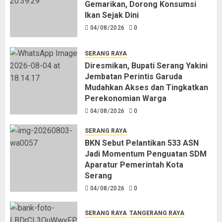
Gemarikan, Dorong Konsumsi
Diresmikan, Bupati Serang Yakini
Ikan Sejak Dini
Jembatan Perintis Garuda
Mudahkan Akses dan Tingkatkan
04/08/2026
0
Perekonomian Warga
04/08/2026
0
4
SERANG RAYA
Diresmikan, Bupati Serang Yakini
Jembatan Perintis Garuda
BKN Sebut Pelantikan 533 ASN
Mudahkan Akses dan Tingkatkan
Jadi Momentum Penguatan SDM
Perekonomian Warga
Aparatur Pemerintah Kota
04/08/2026
0
Serang
04/08/2026
0
5
SERANG RAYA
BKN Sebut Pelantikan 533 ASN
Jadi Momentum Penguatan SDM
Aparatur Pemerintah Kota
Serang
04/08/2026
0
SERANG RAYA
TANGERANG RAYA