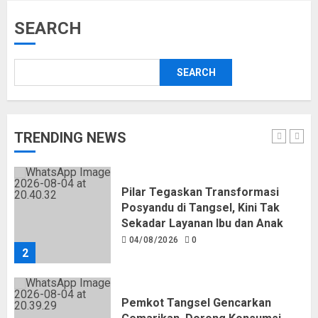
Serang
SEARCH
04/08/2026
0
5
SEARCH
Pemkot Tangsel Matangkan
Persiapan Peringatan HUT Ke-81
Kemerdekaan RI
05/08/2026
0
TRENDING NEWS
1
Pilar Tegaskan Transformasi
Posyandu di Tangsel, Kini Tak
Sekadar Layanan Ibu dan Anak
04/08/2026
0
2
Pemkot Tangsel Gencarkan