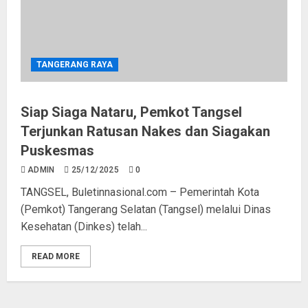
Pemkot Tangsel Gencarkan
TANGERANG RAYA
Gemarikan, Dorong Konsumsi
Ikan Sejak Dini
Siap Siaga Nataru, Pemkot Tangsel
04/08/2026
0
3
Terjunkan Ratusan Nakes dan Siagakan
Puskesmas
Diresmikan, Bupati Serang Yakini
ADMIN
25/12/2025
0
Jembatan Perintis Garuda
TANGSEL, Buletinnasional.com – Pemerintah Kota
Mudahkan Akses dan Tingkatkan
(Pemkot) Tangerang Selatan (Tangsel) melalui Dinas
Perekonomian Warga
Kesehatan (Dinkes) telah...
04/08/2026
0
4
READ MORE
BKN Sebut Pelantikan 533 ASN
Jadi Momentum Penguatan SDM
Aparatur Pemerintah Kota