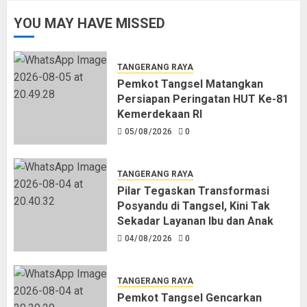
Persiapan Peringatan HUT Ke-81
YOU MAY HAVE MISSED
Kemerdekaan RI
05/08/2026
0
1
TANGERANG RAYA
Pemkot Tangsel Matangkan
Persiapan Peringatan HUT Ke-81
Pilar Tegaskan Transformasi
Kemerdekaan RI
Posyandu di Tangsel, Kini Tak
05/08/2026
0
Sekadar Layanan Ibu dan Anak
04/08/2026
0
2
TANGERANG RAYA
Pilar Tegaskan Transformasi
Posyandu di Tangsel, Kini Tak
Pemkot Tangsel Gencarkan
Sekadar Layanan Ibu dan Anak
Gemarikan, Dorong Konsumsi
04/08/2026
0
Ikan Sejak Dini
04/08/2026
0
3
TANGERANG RAYA
Pemkot Tangsel Gencarkan