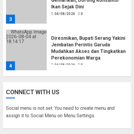
Gemarikan, Dorong Konsumsi
Ikan Sejak Dini
04/08/2026
0
3
Diresmikan, Bupati Serang Yakini
Jembatan Perintis Garuda
Mudahkan Akses dan Tingkatkan
Perekonomian Warga
04/08/2026
0
4
BKN Sebut Pelantikan 533 ASN
CONNECT WITH US
Jadi Momentum Penguatan SDM
Aparatur Pemerintah Kota
Serang
Social menu is not set. You need to create menu and
04/08/2026
0
5
assign it to Social Menu on Menu Settings.
Pemkot Tangsel Matangkan