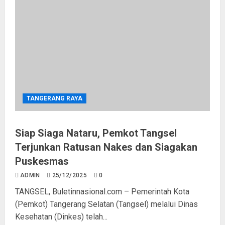
Pemkot Tangsel Gencarkan
TANGERANG RAYA
Gemarikan, Dorong Konsumsi
Ikan Sejak Dini
Siap Siaga Nataru, Pemkot Tangsel
04/08/2026
0
3
Terjunkan Ratusan Nakes dan Siagakan
Puskesmas
Diresmikan, Bupati Serang Yakini
ADMIN
25/12/2025
0
Jembatan Perintis Garuda
TANGSEL, Buletinnasional.com – Pemerintah Kota
Mudahkan Akses dan Tingkatkan
(Pemkot) Tangerang Selatan (Tangsel) melalui Dinas
Perekonomian Warga
Kesehatan (Dinkes) telah...
04/08/2026
0
4