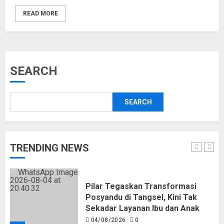
READ MORE
BKN Sebut Pelantikan 533 ASN
Jadi Momentum Penguatan SDM
Aparatur Pemerintah Kota
Serang
SEARCH
04/08/2026
0
5
SEARCH
Pemkot Tangsel Matangkan
Persiapan Peringatan HUT Ke-81
Kemerdekaan RI
05/08/2026
0
TRENDING NEWS
1
Pilar Tegaskan Transformasi
Posyandu di Tangsel, Kini Tak
Sekadar Layanan Ibu dan Anak
04/08/2026
0