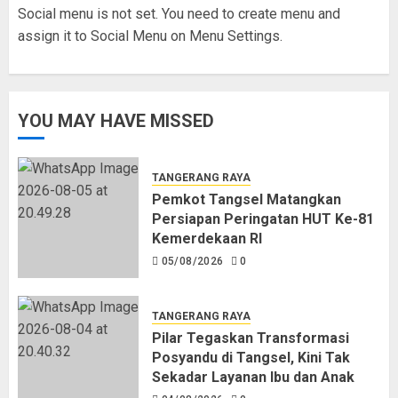
Serang
Social menu is not set. You need to create menu and
04/08/2026
0
5
assign it to Social Menu on Menu Settings.
Pemkot Tangsel Matangkan
Persiapan Peringatan HUT Ke-81
YOU MAY HAVE MISSED
Kemerdekaan RI
05/08/2026
0
1
TANGERANG RAYA
Pemkot Tangsel Matangkan
Persiapan Peringatan HUT Ke-81
Pilar Tegaskan Transformasi
Kemerdekaan RI
Posyandu di Tangsel, Kini Tak
05/08/2026
0
Sekadar Layanan Ibu dan Anak
04/08/2026
0
2
TANGERANG RAYA
Pilar Tegaskan Transformasi
Posyandu di Tangsel, Kini Tak
Pemkot Tangsel Gencarkan
Sekadar Layanan Ibu dan Anak
Gemarikan, Dorong Konsumsi