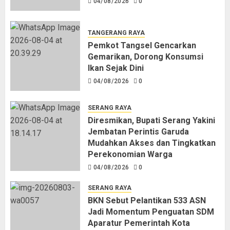
04/08/2026
0
Ikan Sejak Dini
04/08/2026
0
3
TANGERANG RAYA
Pemkot Tangsel Gencarkan
Gemarikan, Dorong Konsumsi
Diresmikan, Bupati Serang Yakini
Ikan Sejak Dini
Jembatan Perintis Garuda
Mudahkan Akses dan Tingkatkan
04/08/2026
0
Perekonomian Warga
04/08/2026
0
4
SERANG RAYA
Diresmikan, Bupati Serang Yakini
Jembatan Perintis Garuda
BKN Sebut Pelantikan 533 ASN
Mudahkan Akses dan Tingkatkan
Jadi Momentum Penguatan SDM
Perekonomian Warga
Aparatur Pemerintah Kota
04/08/2026
0
Serang
04/08/2026
0
5
SERANG RAYA
BKN Sebut Pelantikan 533 ASN
Jadi Momentum Penguatan SDM
Aparatur Pemerintah Kota