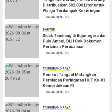
Sidak Tambang di Bojonegara dan
Distribusikan 502.000 Liter untuk
Pulo Ampel, DLH Cek Dokumen
Warga Terdampak Kekeringan
Perizinan Perusahaan
06/08/2026
0
06/08/2026
0
4
BANTEN
Sidak Tambang di Bojonegara dan
Pulo Ampel, DLH Cek Dokumen
Pemkot Tangsel Matangkan
Perizinan Perusahaan
Persiapan Peringatan HUT Ke-81
06/08/2026
0
Kemerdekaan RI
05/08/2026
0
5
TANGERANG RAYA
Pemkot Tangsel Matangkan
Persiapan Peringatan HUT Ke-81
Kemerdekaan RI
05/08/2026
0
TANGERANG RAYA