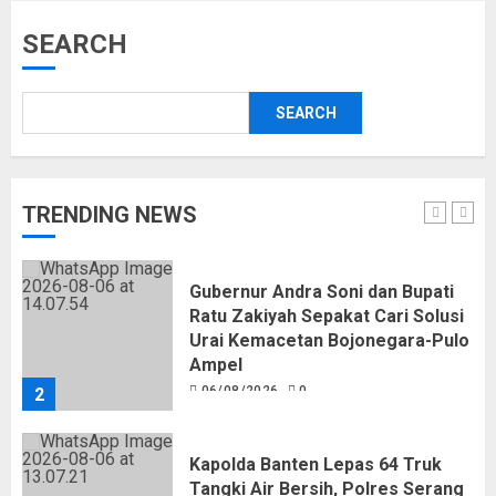
Kemerdekaan RI
05/08/2026
0
SEARCH
5
SEARCH
Pemkot Tangsel Kembangkan 36
Pos Lansia, Benyamin: Wujudkan
Lansia Sehat, Aktif, dan Bahagia
06/08/2026
0
TRENDING NEWS
1
Gubernur Andra Soni dan Bupati
Ratu Zakiyah Sepakat Cari Solusi
Urai Kemacetan Bojonegara-Pulo
Ampel
06/08/2026
0
2
Kapolda Banten Lepas 64 Truk
Tangki Air Bersih, Polres Serang