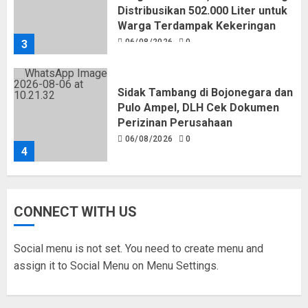
Distribusikan 502.000 Liter untuk
Warga Terdampak Kekeringan
06/08/2026
0
3
Sidak Tambang di Bojonegara dan
Pulo Ampel, DLH Cek Dokumen
Perizinan Perusahaan
06/08/2026
0
4
Pemkot Tangsel Matangkan
CONNECT WITH US
Persiapan Peringatan HUT Ke-81
Kemerdekaan RI
05/08/2026
0
Social menu is not set. You need to create menu and
5
assign it to Social Menu on Menu Settings.
Pemkot Tangsel Kembangkan 36