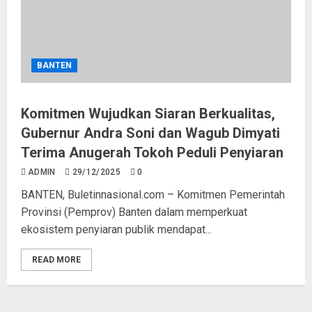
Kapolda Banten Lepas 64 Truk
BANTEN
Tangki Air Bersih, Polres Serang
Distribusikan 502.000 Liter untuk
Warga Terdampak Kekeringan
Komitmen Wujudkan Siaran Berkualitas,
06/08/2026
0
3
Gubernur Andra Soni dan Wagub Dimyati
Terima Anugerah Tokoh Peduli Penyiaran
ADMIN
29/12/2025
0
Sidak Tambang di Bojonegara dan
Pulo Ampel, DLH Cek Dokumen
BANTEN, Buletinnasional.com – Komitmen Pemerintah
Perizinan Perusahaan
Provinsi (Pemprov) Banten dalam memperkuat
06/08/2026
0
ekosistem penyiaran publik mendapat...
4
READ MORE
Pemkot Tangsel Matangkan
Persiapan Peringatan HUT Ke-81