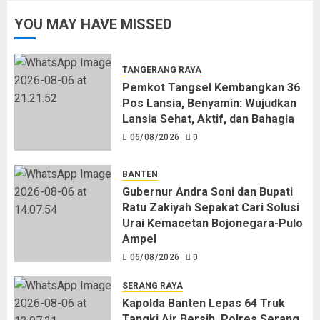
Pos Lansia, Benyamin: Wujudkan
YOU MAY HAVE MISSED
Lansia Sehat, Aktif, dan Bahagia
06/08/2026
0
1
TANGERANG RAYA
Pemkot Tangsel Kembangkan 36
Pos Lansia, Benyamin: Wujudkan
Gubernur Andra Soni dan Bupati
Lansia Sehat, Aktif, dan Bahagia
Ratu Zakiyah Sepakat Cari Solusi
Urai Kemacetan Bojonegara-Pulo
06/08/2026
0
Ampel
06/08/2026
0
2
BANTEN
Gubernur Andra Soni dan Bupati
Ratu Zakiyah Sepakat Cari Solusi
Kapolda Banten Lepas 64 Truk
Urai Kemacetan Bojonegara-Pulo
Tangki Air Bersih, Polres Serang
Ampel
Distribusikan 502.000 Liter untuk
06/08/2026
0
Warga Terdampak Kekeringan
06/08/2026
0
3
SERANG RAYA
Kapolda Banten Lepas 64 Truk
Tangki Air Bersih, Polres Serang