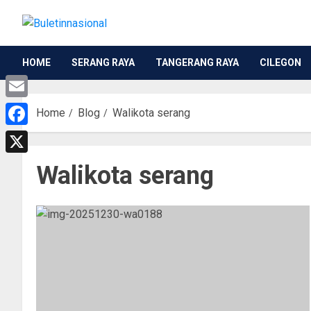
HOME
SERANG RAYA
TANGERANG RAYA
CILEGON
Email
Home
Blog
Walikota serang
Facebook
X
Walikota serang