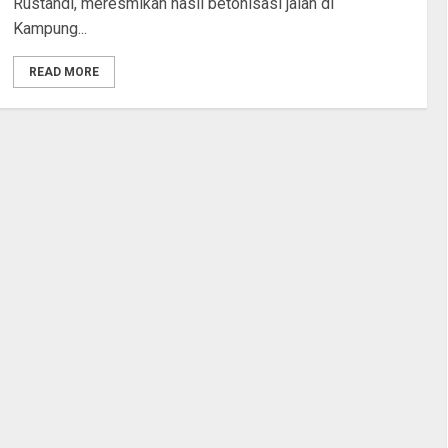
Rustandi, meresmikan hasil betonisasi jalan di
Kampung...
READ MORE