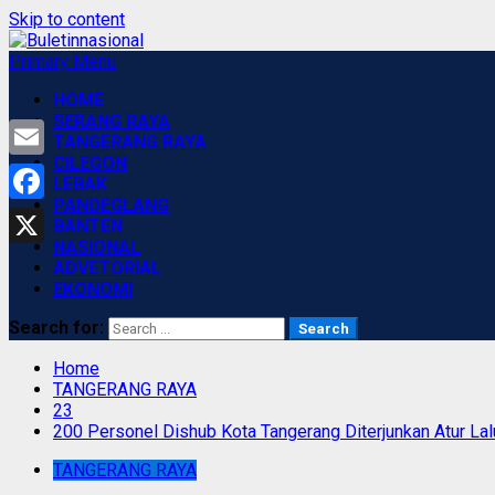
Skip to content
Primary Menu
HOME
SERANG RAYA
TANGERANG RAYA
CILEGON
Email
LEBAK
PANDEGLANG
Facebook
BANTEN
NASIONAL
X
ADVETORIAL
EKONOMI
Search for:
Home
TANGERANG RAYA
23
200 Personel Dishub Kota Tangerang Diterjunkan Atur Lalu
TANGERANG RAYA