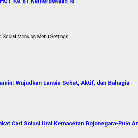
 HUT Ke-81 Kemerdekaan RI
to Social Menu on Menu Settings.
in: Wujudkan Lansia Sehat, Aktif, dan Bahagia
akat Cari Solusi Urai Kemacetan Bojonegara-Pulo A