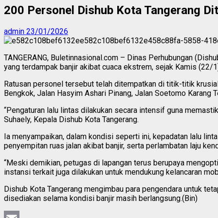
200 Personel Dishub Kota Tangerang Dite
admin
23/01/2026
TANGERANG, Buletinnasional.com – Dinas Perhubungan (Dishub) 
yang terdampak banjir akibat cuaca ekstrem, sejak Kamis (22/1)
Ratusan personel tersebut telah ditempatkan di titik-titik kr
Bengkok, Jalan Hasyim Ashari Pinang, Jalan Soetomo Karang Teng
“Pengaturan lalu lintas dilakukan secara intensif guna memast
Suhaely, Kepala Dishub Kota Tangerang.
Ia menyampaikan, dalam kondisi seperti ini, kepadatan lalu lin
penyempitan ruas jalan akibat banjir, serta perlambatan laju ken
“Meski demikian, petugas di lapangan terus berupaya mengopti
instansi terkait juga dilakukan untuk mendukung kelancaran mobi
Dishub Kota Tangerang mengimbau para pengendara untuk tetap be
disediakan selama kondisi banjir masih berlangsung.(Bin)