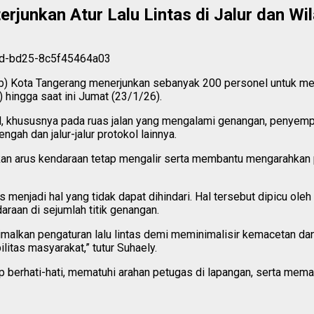
rjunkan Atur Lalu Lintas di Jalur dan Wi
Kota Tangerang menerjunkan sebanyak 200 personel untuk melaku
 hingga saat ini Jumat (23/1/26).
usial, khususnya pada ruas jalan yang mengalami genangan, penye
ah dan jalur-jalur protokol lainnya.
ikan arus kendaraan tetap mengalir serta membantu mengarahkan 
tas menjadi hal yang tidak dapat dihindari. Hal tersebut dipicu 
daraan di sejumlah titik genangan.
malkan pengaturan lalu lintas demi meminimalisir kemacetan da
litas masyarakat,” tutur Suhaely.
rhati-hati, mematuhi arahan petugas di lapangan, serta memanfaat