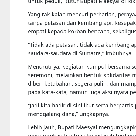
untuk peduli,” tutur Bupati Maesyal di lok
Yang tak kalah mencuri perhatian, peraya
tanpa petasan dan kembang api. Kesepaka
empati kepada korban bencana, sekaligu
“Tidak ada petasan, tidak ada kembang api
saudara-saudara di Sumatra,” imbuhnya
Menurutnya, kegiatan kumpul bersama s
seremoni, melainkan bentuk solidaritas n
diberi ketabahan, segera pulih, dan mamp
pada kata-kata, namun juga aksi nyata p
“Jadi kita hadir di sini ikut serta berpar
menggalang dana,” ungkapnya.
Lebih jauh, Bupati Maesyal mengungkap
mengirimkan bantuan ke wilayah terdamp