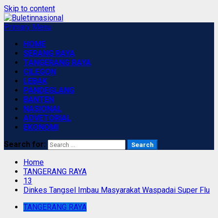
Skip to content
Primary Menu
HOME
SERANG RAYA
TANGERANG RAYA
CILEGON
LEBAK
PANDEGLANG
BANTEN
NASIONAL
ADVETORIAL
EKONOMI
Search for:
Home
TANGERANG RAYA
13
Dinkes Tangsel Imbau Masyarakat Waspadai Super Flu
TANGERANG RAYA