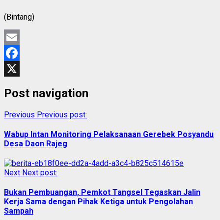
(Bintang)
Email
Facebook
X
Post navigation
Previous
Previous post:
Wabup Intan Monitoring Pelaksanaan Gerebek Posyandu
Desa Daon Rajeg
Next
Next post:
Bukan Pembuangan, Pemkot Tangsel Tegaskan Jalin
Kerja Sama dengan Pihak Ketiga untuk Pengolahan
Sampah