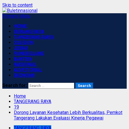
Skip to content
Primary Menu
HOME
SERANG RAYA
TANGERANG RAYA
CILEGON
LEBAK
PANDEGLANG
BANTEN
NASIONAL
ADVETORIAL
EKONOMI
Search for:
Home
TANGERANG RAYA
19
Dorong Layanan Kesehatan Lebih Berkualitas, Pemkot
Tangerang Lakukan Evaluasi Kinerja Pegawai
TANGERANG RAYA