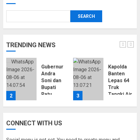
SEARCH
TRENDING NEWS
Gubernur
Kapolda
Andra
Banten
an
Soni dan
Lepas 64
Bupati
Truk
Ratu
Tangki Air
2
3
Zakiyah
Bersih,
Sepakat
Polres
Cari
Serang
Solusi
Distribusikan
CONNECT WITH US
Urai
502.000
Kemacetan
Liter
Social menu is not set. You need to create menu and