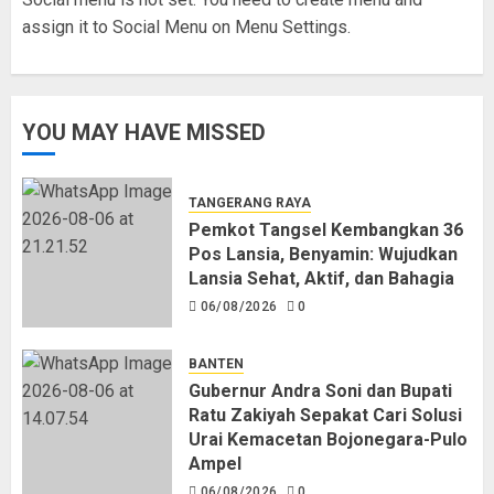
Bojonegara-
untuk
assign it to Social Menu on Menu Settings.
Pulo
Warga
Ampel
Terdampak
Kekeringan
06/08/2026
YOU MAY HAVE MISSED
0
06/08/2026
0
TANGERANG RAYA
Pemkot Tangsel Kembangkan 36
Pos Lansia, Benyamin: Wujudkan
Lansia Sehat, Aktif, dan Bahagia
06/08/2026
0
BANTEN
Gubernur Andra Soni dan Bupati
Ratu Zakiyah Sepakat Cari Solusi
Urai Kemacetan Bojonegara-Pulo
Ampel
06/08/2026
0