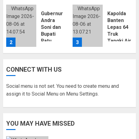
Gubernur
Kapolda
Andra
Banten
an
Soni dan
Lepas 64
Bupati
Truk
Ratu
Tangki Air
2
3
Zakiyah
Bersih,
Sepakat
Polres
Cari
Serang
Solusi
Distribusikan
CONNECT WITH US
Urai
502.000
Kemacetan
Liter
Social menu is not set. You need to create menu and
Bojonegara-
untuk
assign it to Social Menu on Menu Settings.
Pulo
Warga
Ampel
Terdampak
Kekeringan
06/08/2026
YOU MAY HAVE MISSED
0
06/08/2026
0