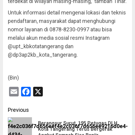
terdekat di wilayah masing-masing,” tambah Tihar.
Untuk informasi detail mengenai lokasi dan teknis
pendaftaran, masyarakat dapat menghubungi
nomor layanan di 0878-8230-0997 atau bisa
melalui akun media sosial resmi Instagram
@upt_kbkotatangerang dan
@dp3ap2kb_kota_tangerang.
(Bin)
Email
Facebook
X
Previous
Berangsur Surut, 195 Petugas DLH
Kota Tangerang Terus Bergerak