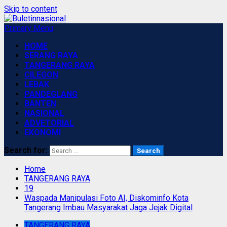
Skip to content
Primary Menu
HOME
SERANG RAYA
TANGERANG RAYA
CILEGON
LEBAK
PANDEGLANG
BANTEN
NASIONAL
ADVETORIAL
EKONOMI
Search for:
Home
TANGERANG RAYA
19
Waspada Manipulasi Foto AI, Diskominfo Kota
Tangerang Imbau Masyarakat Jaga Jejak Digital
TANGERANG RAYA