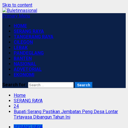
Skip to content
Primary Menu
HOME
SERANG RAYA
TANGERANG RAYA
CILEGON
LEBAK
PANDEGLANG
BANTEN
NASIONAL
ADVETORIAL
EKONOMI
Search for:
Home
SERANG RAYA
24
Bupati Serang Pastikan Jembatan Peng Desa Lontar
Tirtayasa Dibangun Tahun Ini
SERANG RAYA