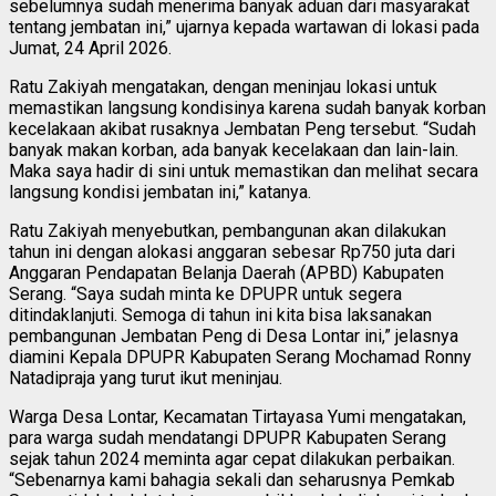
sebelumnya sudah menerima banyak aduan dari masyarakat
tentang jembatan ini,” ujarnya kepada wartawan di lokasi pada
Jumat, 24 April 2026.
Ratu Zakiyah mengatakan, dengan meninjau lokasi untuk
memastikan langsung kondisinya karena sudah banyak korban
kecelakaan akibat rusaknya Jembatan Peng tersebut. “Sudah
banyak makan korban, ada banyak kecelakaan dan lain-lain.
Maka saya hadir di sini untuk memastikan dan melihat secara
langsung kondisi jembatan ini,” katanya.
Ratu Zakiyah menyebutkan, pembangunan akan dilakukan
tahun ini dengan alokasi anggaran sebesar Rp750 juta dari
Anggaran Pendapatan Belanja Daerah (APBD) Kabupaten
Serang. “Saya sudah minta ke DPUPR untuk segera
ditindaklanjuti. Semoga di tahun ini kita bisa laksanakan
pembangunan Jembatan Peng di Desa Lontar ini,” jelasnya
diamini Kepala DPUPR Kabupaten Serang Mochamad Ronny
Natadipraja yang turut ikut meninjau.
Warga Desa Lontar, Kecamatan Tirtayasa Yumi mengatakan,
para warga sudah mendatangi DPUPR Kabupaten Serang
sejak tahun 2024 meminta agar cepat dilakukan perbaikan.
“Sebenarnya kami bahagia sekali dan seharusnya Pemkab