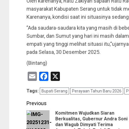
Oleh karenanya, Ratu Zakiyah sapaan Ratu
masyarakat Kabupaten Serang untuk tidak me
Karenanya, kondisi saat ini situasinya sedan
”Ada saudara-saudara kita yang masih di bebe
Sumbar, dan Sumut yang hari ini masih dala
empati yang tinggi melihat situasi itu,”ujar
pada Selasa, 30 Desember 2025.
(Bintang)
Email
Facebook
X
Tags:
Bupati Serang
Perayaan Tahun Baru 2026
P
Previous
Komitmen Wujudkan Siaran
Berkualitas, Gubernur Andra Soni
dan Wagub Dimyati Terima