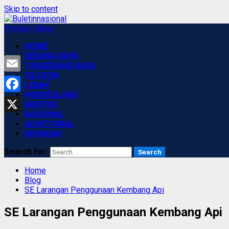
Skip to content
Primary Menu
HOME
SERANG RAYA
TANGERANG RAYA
CILEGON
Email
LEBAK
PANDEGLANG
Facebook
BANTEN
NASIONAL
X
ADVETORIAL
EKONOMI
Search for:
Home
Blog
SE Larangan Penggunaan Kembang Api
SE Larangan Penggunaan Kembang Api