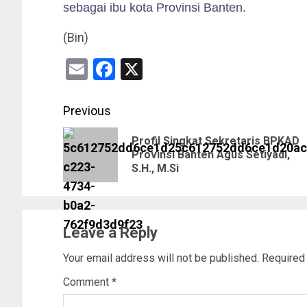
sebagai ibu kota Provinsi Banten.
(Bin)
Email
Facebook
X
Previous
Profil Singkat Sekretaris BPKAD
Provinsi Banten Agus Setiyadi,
S.H., M.Si
Leave a Reply
Your email address will not be published.
Required
Comment
*