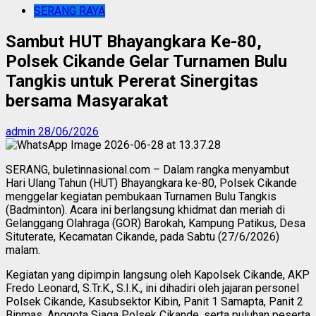
SERANG RAYA
Sambut HUT Bhayangkara Ke-80,
Polsek Cikande Gelar Turnamen Bulu
Tangkis untuk Pererat Sinergitas
bersama Masyarakat
admin
28/06/2026
SERANG, buletinnasional.com – Dalam rangka menyambut
Hari Ulang Tahun (HUT) Bhayangkara ke-80, Polsek Cikande
menggelar kegiatan pembukaan Turnamen Bulu Tangkis
(Badminton). Acara ini berlangsung khidmat dan meriah di
Gelanggang Olahraga (GOR) Barokah, Kampung Patikus, Desa
Situterate, Kecamatan Cikande, pada Sabtu (27/6/2026)
malam.
Kegiatan yang dipimpin langsung oleh Kapolsek Cikande, AKP
Fredo Leonard, S.Tr.K., S.I.K., ini dihadiri oleh jajaran personel
Polsek Cikande, Kasubsektor Kibin, Panit 1 Samapta, Panit 2
Binmas, Anggota Siaga Polsek Cikande, serta puluhan peserta