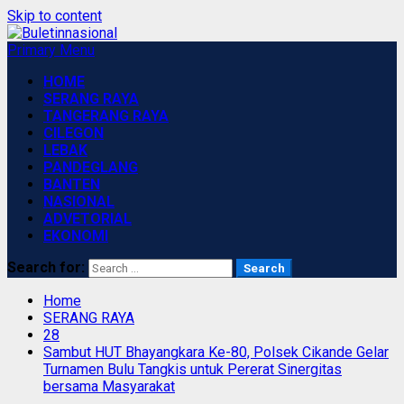
Skip to content
Primary Menu
HOME
SERANG RAYA
TANGERANG RAYA
CILEGON
LEBAK
PANDEGLANG
BANTEN
NASIONAL
ADVETORIAL
EKONOMI
Search for:
Home
SERANG RAYA
28
Sambut HUT Bhayangkara Ke-80, Polsek Cikande Gelar
Turnamen Bulu Tangkis untuk Pererat Sinergitas
bersama Masyarakat