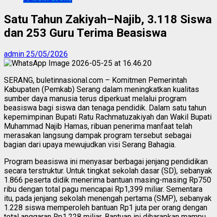
Satu Tahun Zakiyah–Najib, 3.118 Siswa
dan 253 Guru Terima Beasiswa
admin
25/05/2026
SERANG, buletinnasional.com – Komitmen Pemerintah
Kabupaten (Pemkab) Serang dalam meningkatkan kualitas
sumber daya manusia terus diperkuat melalui program
beasiswa bagi siswa dan tenaga pendidik. Dalam satu tahun
kepemimpinan Bupati Ratu Rachmatuzakiyah dan Wakil Bupati
Muhammad Najib Hamas, ribuan penerima manfaat telah
merasakan langsung dampak program tersebut sebagai
bagian dari upaya mewujudkan visi Serang Bahagia.
Program beasiswa ini menyasar berbagai jenjang pendidikan
secara terstruktur. Untuk tingkat sekolah dasar (SD), sebanyak
1.866 peserta didik menerima bantuan masing-masing Rp750
ribu dengan total pagu mencapai Rp1,399 miliar. Sementara
itu, pada jenjang sekolah menengah pertama (SMP), sebanyak
1.228 siswa memperoleh bantuan Rp1 juta per orang dengan
total anggaran Rp1,228 miliar. Bantuan ini diharapkan mampu