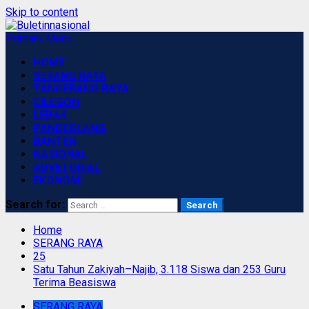
Skip to content
Primary Menu
HOME
SERANG RAYA
TANGERANG RAYA
CILEGON
LEBAK
PANDEGLANG
BANTEN
NASIONAL
ADVETORIAL
EKONOMI
Search for:
Home
SERANG RAYA
25
Satu Tahun Zakiyah–Najib, 3.118 Siswa dan 253 Guru
Terima Beasiswa
SERANG RAYA