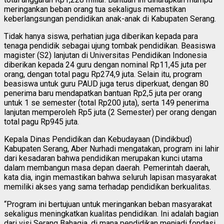
meringankan beban orang tua sekaligus memastikan
keberlangsungan pendidikan anak-anak di Kabupaten Serang.
Tidak hanya siswa, perhatian juga diberikan kepada para
tenaga pendidik sebagai ujung tombak pendidikan. Beasiswa
magister (S2) lanjutan di Universitas Pendidikan Indonesia
diberikan kepada 24 guru dengan nominal Rp11,45 juta per
orang, dengan total pagu Rp274,9 juta. Selain itu, program
beasiswa untuk guru PAUD juga terus diperkuat, dengan 80
penerima baru mendapatkan bantuan Rp2,5 juta per orang
untuk 1 se semester (total Rp200 juta), serta 149 penerima
lanjutan memperoleh Rp5 juta (2 Semester) per orang dengan
total pagu Rp945 juta.
Kepala Dinas Pendidikan dan Kebudayaan (Dindikbud)
Kabupaten Serang, Aber Nurhadi mengatakan, program ini lahir
dari kesadaran bahwa pendidikan merupakan kunci utama
dalam membangun masa depan daerah. Pemerintah daerah,
kata dia, ingin memastikan bahwa seluruh lapisan masyarakat
memiliki akses yang sama terhadap pendidikan berkualitas.
“Program ini bertujuan untuk meringankan beban masyarakat
sekaligus meningkatkan kualitas pendidikan. Ini adalah bagian
dari visi Serang Bahagia, di mana pendidikan menjadi fondasi