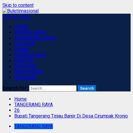
Skip to content
Primary Menu
HOME
SERANG RAYA
TANGERANG RAYA
CILEGON
LEBAK
PANDEGLANG
BANTEN
NASIONAL
ADVETORIAL
EKONOMI
Search for:
Home
TANGERANG RAYA
26
Bupati Tangerang Tinjau Banjir Di Desa Cirumpak Kronjo
TANGERANG RAYA