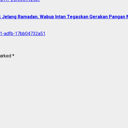
k Jelang Ramadan, Wabup Intan Tegaskan Gerakan Pangan 
marked
*