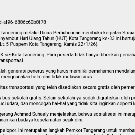
angerang melalui Dinas Perhubungan membuka kegiatan Sosialis
enyambut Hari Ulang Tahun (HUT) Kota Tangerang ke-33 ini bertu
h Lt. 5 Puspem Kota Tangerang, Kamis 22/1/26).
MK se-Kota Tangerang. Para peserta tidak hanya diberikan pemaham
ransportasi.
alah generasi penerus yang harus memiliki pemahaman mendalam 
alu menggunakan helm dan tidak melawan arus.
itas transportasi yang telah disediakan secara gratis oleh pemer
 bus sekolah gratis. Selain sekolahnya sudah digratiskan oleh pe
si udara, dan mencegah hal-hal yang tidak kita inginkan seperti k
rang Achmad Suhaely menjelaskan, bahwa sosialisasi ini merupa
anamkan budaya keselamatan sejak dini.
ar pelopor. Ini merupakan langkah Pemkot Tangerang untuk memban