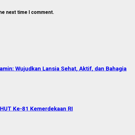
the next time I comment.
in: Wujudkan Lansia Sehat, Aktif, dan Bahagia
 HUT Ke-81 Kemerdekaan RI