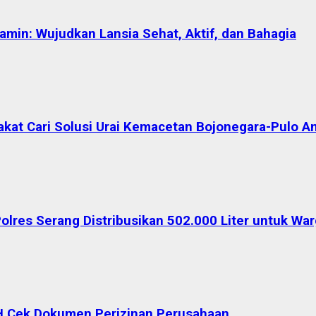
in: Wujudkan Lansia Sehat, Aktif, dan Bahagia
akat Cari Solusi Urai Kemacetan Bojonegara-Pulo A
Polres Serang Distribusikan 502.000 Liter untuk W
H Cek Dokumen Perizinan Perusahaan