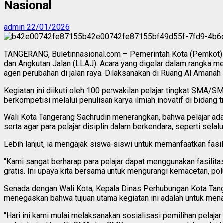
Nasional
admin
22/01/2026
TANGERANG, Buletinnasional.com – Pemerintah Kota (Pemkot) T
dan Angkutan Jalan (LLAJ). Acara yang digelar dalam rangka m
agen perubahan di jalan raya. Dilaksanakan di Ruang Al Amana
Kegiatan ini diikuti oleh 100 perwakilan pelajar tingkat SMA/S
berkompetisi melalui penulisan karya ilmiah inovatif di bidang t
Wali Kota Tangerang Sachrudin menerangkan, bahwa pelajar ad
serta agar para pelajar disiplin dalam berkendara, seperti sel
Lebih lanjut, ia mengajak siswa-siswi untuk memanfaatkan fasil
“Kami sangat berharap para pelajar dapat menggunakan fasilitas
gratis. Ini upaya kita bersama untuk mengurangi kemacetan, polu
Senada dengan Wali Kota, Kepala Dinas Perhubungan Kota Tange
menegaskan bahwa tujuan utama kegiatan ini adalah untuk men
“Hari ini kami mulai melaksanakan sosialisasi pemilihan pelaj