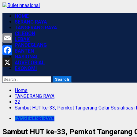
Skip
to
Primary
HOME
content
Menu
SERANG RAYA
TANGERANG RAYA
CILEGON
LEBAK
PANDEGLANG
Email
BANTEN
NASIONAL
Facebook
ADVETORIAL
EKONOMI
X
Search
for:
Home
TANGERANG RAYA
22
Sambut HUT ke-33, Pemkot Tangerang Gelar Sosialisasi P
TANGERANG RAYA
Sambut HUT ke-33, Pemkot Tangerang Gel