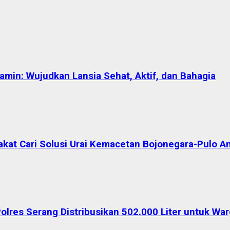
in: Wujudkan Lansia Sehat, Aktif, dan Bahagia
akat Cari Solusi Urai Kemacetan Bojonegara-Pulo A
Polres Serang Distribusikan 502.000 Liter untuk W