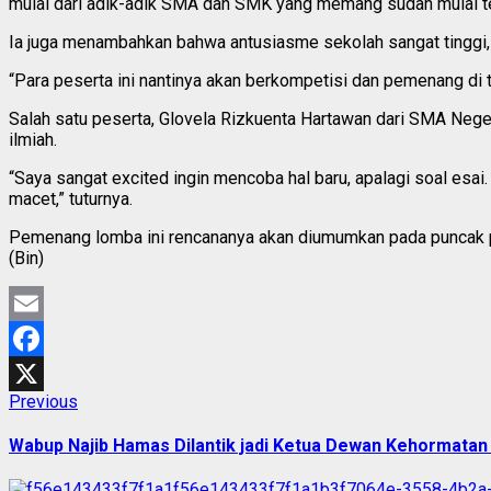
mulai dari adik-adik SMA dan SMK yang memang sudah mulai ter
Ia juga menambahkan bahwa antusiasme sekolah sangat tinggi, t
“Para peserta ini nantinya akan berkompetisi dan pemenang di ti
Salah satu peserta, Glovela Rizkuenta Hartawan dari SMA Neger
ilmiah.
“Saya sangat excited ingin mencoba hal baru, apalagi soal esai.
macet,” tuturnya.
Pemenang lomba ini rencananya akan diumumkan pada puncak pe
(Bin)
Email
Facebook
Previous
Previous
X
post:
Post
Wabup Najib Hamas Dilantik jadi Ketua Dewan Kehormata
navigation