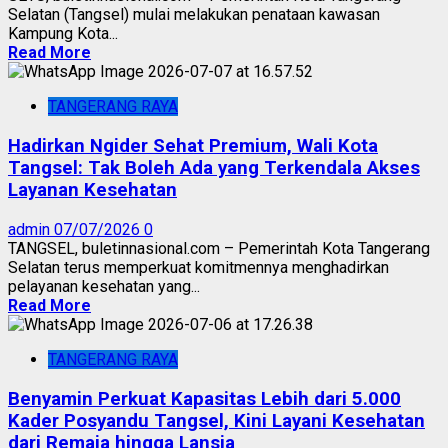
Selatan (Tangsel) mulai melakukan penataan kawasan
Kampung Kota...
Read More
TANGERANG RAYA
Hadirkan Ngider Sehat Premium, Wali Kota
Tangsel: Tak Boleh Ada yang Terkendala Akses
Layanan Kesehatan
admin
07/07/2026
0
TANGSEL, buletinnasional.com – Pemerintah Kota Tangerang
Selatan terus memperkuat komitmennya menghadirkan
pelayanan kesehatan yang...
Read More
TANGERANG RAYA
Benyamin Perkuat Kapasitas Lebih dari 5.000
Kader Posyandu Tangsel, Kini Layani Kesehatan
dari Remaja hingga Lansia