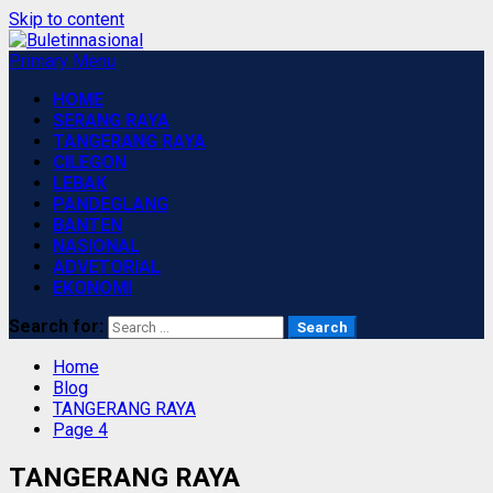
Skip to content
Primary Menu
HOME
SERANG RAYA
TANGERANG RAYA
CILEGON
LEBAK
PANDEGLANG
BANTEN
NASIONAL
ADVETORIAL
EKONOMI
Search for:
Home
Blog
TANGERANG RAYA
Page 4
TANGERANG RAYA